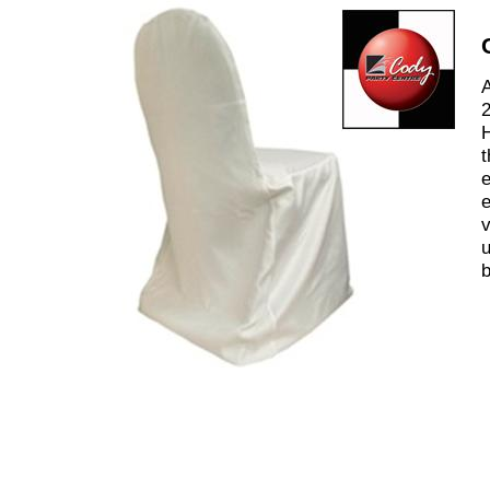
A
2
t
e
e
v
b