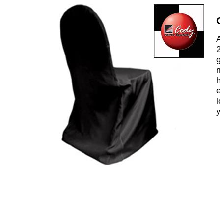
A
2
m
h
e
l
y