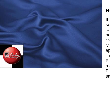
R
If
so
ta
ne
Me
Ma
ap
li
Pl
ma
Pl
sa