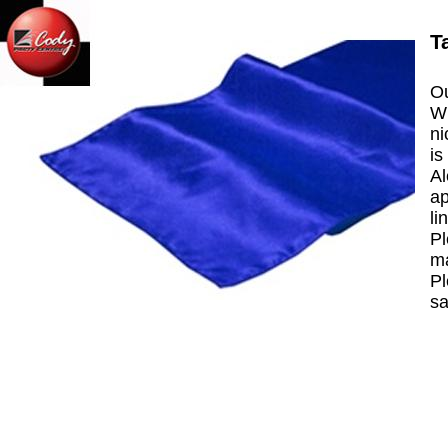
T
Ou
Wh
ni
is
Al
ap
li
Pl
ma
Pl
sa